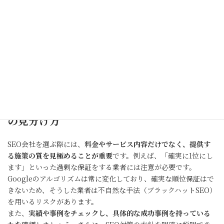
向を明確にします。
また、競合サイトとの比較も重要です。
SEOツール（Ahrefsや
Ubersuggestなど）を活用し、競合サイトのキーワード戦略や
被リンク状況を調査
しておくことで、自社の改善点が見えてきま
す。これらのデータを事前に用意しておくことで、SEOコンサルタ
ントが具体的な施策を提案しやすくなり、効果的な対策が実施で
きます。
どんな業者を選ぶべきなのか良いSEO会社
の見分け方
SEO会社を選ぶ際には、
料金やサービス内容だけでなく、提供す
る施策の質を見極めることが重要
です。例えば、「確実に1位にし
ます」といった過剰な保証をする業者には注意が必要です。
Googleのアルゴリズムは常に変化しており、確実な順位保証はで
きないため、そうした業者は不自然な手法（ブラックハットSEO）
を用いるリスクがあります。
また、
実績や事例をチェックし、具体的な成功事例を持っている