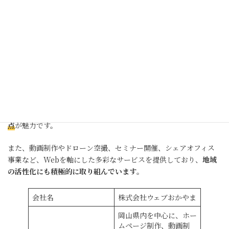
株式会社ウェブおかやまは、岡山県を拠点に活動するWeb制作・
プロモーション企業です。
地域密着型のサービスを強みとし、岡山県内の企業や団体との連
携実績が豊富です。
Webサイト制作だけでなく、
プロモーション施策やコンテンツ制
作にも力を入れており、広範囲なサービスを一貫して依頼できる
点
が魅力です。
また、動画制作やドローン空撮、セミナー開催、シェアオフィス
事業など、Webを軸にした多彩なサービスを提供しており、
地域
の活性化にも積極的に取り組んでいます
。
会社名
株式会社ウェブおかやま
岡山県内を中心に、ホー
ムページ制作、動画制