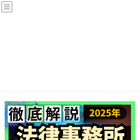
コ
ナ
ン
ビ
テ
ゲ
ン
ー
ツ
シ
へ
ョ
資料請求
ス
ン
キ
に
ッ
移
プ
動
【2025最新版】法律事務所の
SEOトレンドレポート