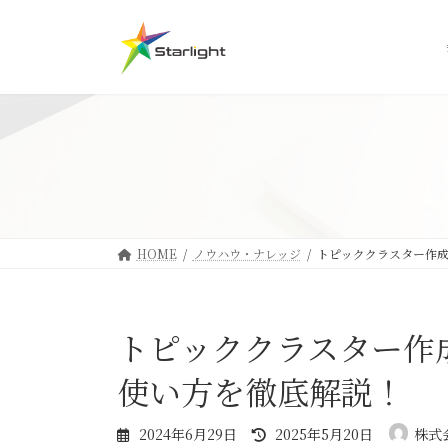
コ
ナ
ン
ビ
テ
ゲ
ン
ー
ツ
シ
へ
ョ
ス
ン
キ
に
ッ
移
プ
動
HOME
ノウハウ・ナレッジ
トピッククラスター作
トピッククラスター作
使い方を徹底解説！
最
2024年6月29日
2025年5月20日
株式会