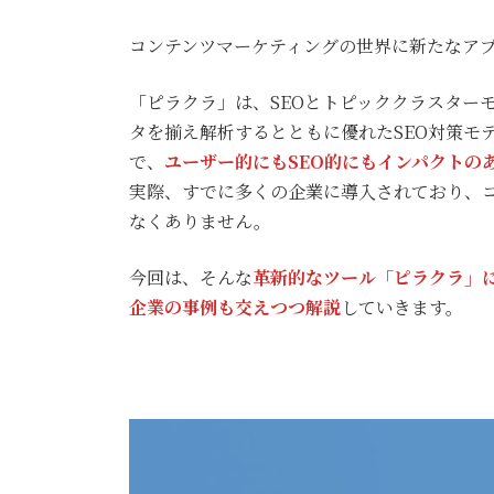
終
更
コンテンツマーケティングの世界に新たなア
新
日
時
「ピラクラ」は、SEOとトピッククラスター
:
タを揃え解析するとともに優れたSEO対策モ
で、
ユーザー的にもSEO的にもインパクトの
実際、すでに多くの企業に導入されており、
なくありません。
今回は、そんな
革新的なツール「ピラクラ」
企業の事例も交えつつ解説
していきます。