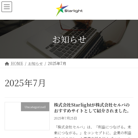
コ
ナ
ン
ビ
テ
ゲ
ン
ー
ツ
シ
へ
ョ
お知らせ
ス
ン
キ
に
ッ
移
プ
動
HOME
お知らせ
2025年7月
2025年7月
株式会社Starlightが株式会社セルバの
Uncategorized
おすすめサイトとして紹介されました。
2025年7月25日
「株式会社セルバ」は、「利益につなげる。未
来につながる。」をコンセプトに、企業の利益