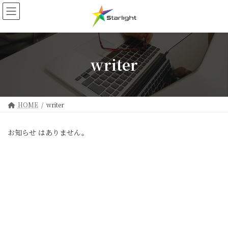
コ
ナ
ン
ビ
テ
ゲ
ン
ー
ツ
シ
へ
ョ
writer
ス
ン
キ
に
ッ
移
プ
動
HOME
writer
お知らせ はありません。